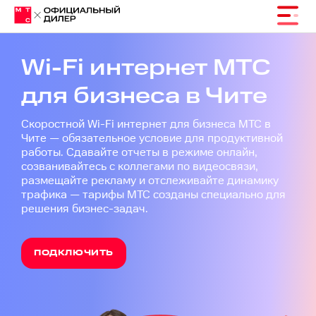
Wi-Fi интернет МТС
для бизнеса в Чите
Скоростной Wi-Fi интернет для бизнеса МТС в
Чите — обязательное условие для продуктивной
работы. Сдавайте отчеты в режиме онлайн,
созванивайтесь с коллегами по видеосвязи,
размещайте рекламу и отслеживайте динамику
трафика — тарифы МТС созданы специально для
решения бизнес-задач.
ПОДКЛЮЧИТЬ