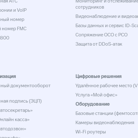
ная АТС
Мониторинг и отслеживани
сотрудников
фонии и VoIP
Видеонаблюдение и видеоа
ьный номер
Базы данных и сервис ID-Sc
й номер FMC
Сопряжение ОСО с РСО
-800
Защита от DDoS-атак
изация
Цифровые решения
нный документооборот
Удалённое рабочее место (V
Услуга «Мой офис»
ная подпись (ЭЦП)
Оборудование
Автосекретарь»
Базовые станции (фемтосот
Онлайн касса»
Камеры видеонаблюдения
Автодозвон»
Wi-Fi роутеры