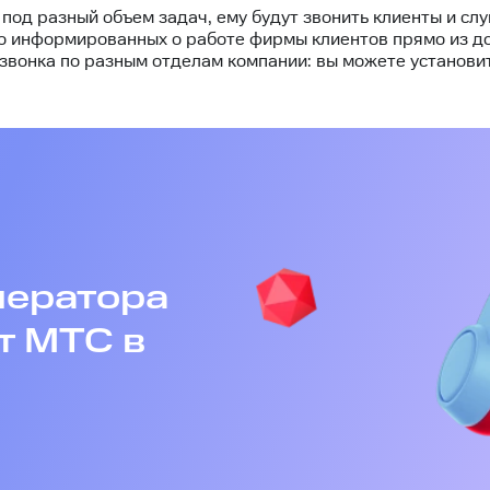
под разный объем задач, ему будут звонить клиенты и сл
но информированных о работе фирмы клиентов прямо из д
вонка по разным отделам компании: вы можете установит
ператора
т МТС в