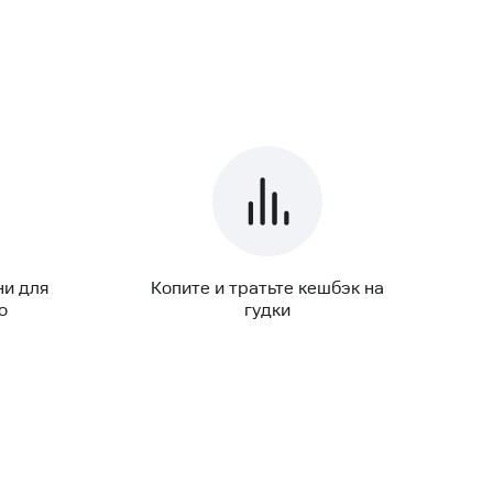
ни для
Копите и тратьте кешбэк на
о
гудки