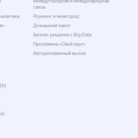
е
Междугородная и международная
связь
налитика
Роуминг и межгород
an
Домашний пакет
Бизнес решения с Big Data
Программа «Свой круг»
Авторизованный вызов
DI)
ы)