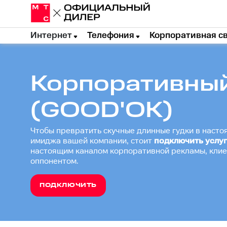
Интернет
Телефония
Корпоративная с
Корпоративный
(GOOD'OK)
Чтобы превратить скучные длинные гудки в насто
имиджа вашей компании, стоит
подключить услуг
настоящим каналом корпоративной рекламы, клиен
оппонентом.
ПОДКЛЮЧИТЬ