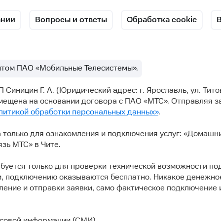
ании
Вопросы и ответы
Обработка cookie
йтом ПАО «Мобильные Телесистемы».
иницин Г. А. (Юридический адрес: г. Ярославль, ул. Титова
мещена на основании договора с ПАО «МТС». Отправляя за
литикой обработки персональных данных»
.
 только для ознакомления и подключения услуг: «Домашн
зь МТС» в Чите.
буется только для проверки технической возможности по
и, подключению оказываются бесплатно. Никакое денежно
ление и отправки заявки, само фактическое подключение
ссовой информации (СМИ).