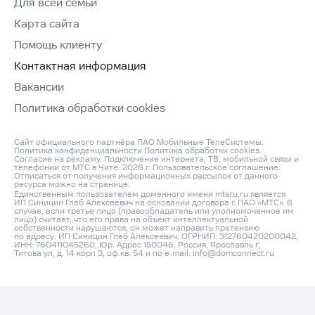
Для всей семьи
Карта сайта
Помощь клиенту
Контактная информация
Вакансии
Политика обработки cookies
Сайт официального партнёра ПАО Мобильные ТелеСистемы.
Политика конфиденциальности
Политика обработки cookies
.
Согласие на рекламу
. Подключение интернета, ТВ, мобильной связи и
телефонии от МТС в Чите. 2026 г.
Пользовательское соглашение
.
Отписаться от получения информационных рассылок от данного
ресурса можно на
странице
.
Единственным пользователем доменного имени mtsru.ru является
ИП Синицин Глеб Алексеевич на основании договора с ПАО «МТС». В
случае, если третье лицо (правообладатель или уполномоченное им
лицо) считает, что его права на объект интеллектуальной
собственности нарушаются, он может направить претензию
по адресу: ИП Синицин Глеб Алексеевич, ОГРНИП: 312760420200042,
ИНН: 760411045260, Юр. Адрес 150046, Россия, Ярославль г,
Титова ул, д. 14 корп 3, оф.кв. 54 и по e‑mail:
info@domconnect.ru