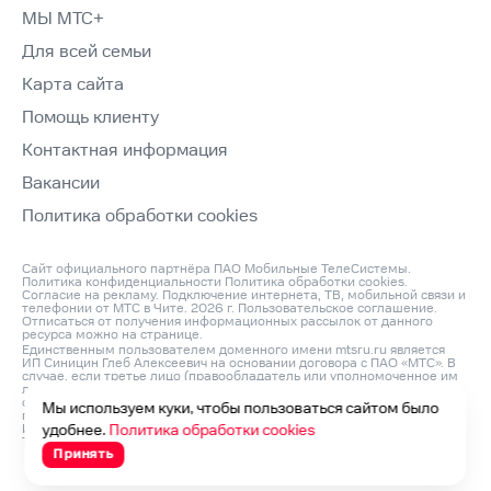
МЫ МТС+
Для всей семьи
Карта сайта
Помощь клиенту
Контактная информация
Вакансии
Политика обработки cookies
Сайт официального партнёра ПАО Мобильные ТелеСистемы.
Политика конфиденциальности
Политика обработки cookies
.
Согласие на рекламу
. Подключение интернета, ТВ, мобильной связи и
телефонии от МТС в Чите. 2026 г.
Пользовательское соглашение
.
Отписаться от получения информационных рассылок от данного
ресурса можно на
странице
.
Единственным пользователем доменного имени mtsru.ru является
ИП Синицин Глеб Алексеевич на основании договора с ПАО «МТС». В
случае, если третье лицо (правообладатель или уполномоченное им
лицо) считает, что его права на объект интеллектуальной
собственности нарушаются, он может направить претензию
Мы используем куки, чтобы пользоваться сайтом было
по адресу: ИП Синицин Глеб Алексеевич, ОГРНИП: 312760420200042,
ИНН: 760411045260, Юр. Адрес 150046, Россия, Ярославль г,
удобнее.
Политика обработки cookies
Титова ул, д. 14 корп 3, оф.кв. 54 и по e‑mail:
info@domconnect.ru
Принять