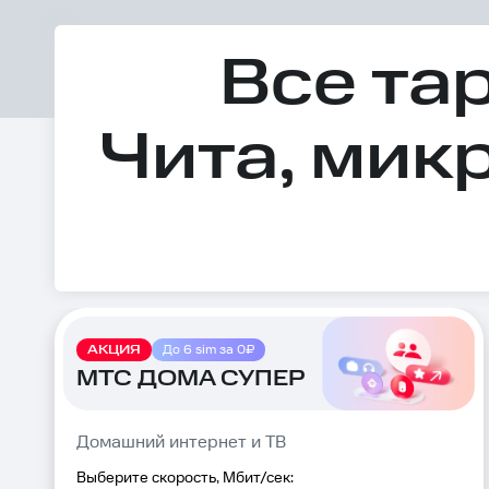
Все та
Чита, мик
АКЦИЯ
До 6 sim за 0₽
МТС ДОМА СУПЕР
Домашний интернет и ТВ
Выберите скорость, Мбит/сек: