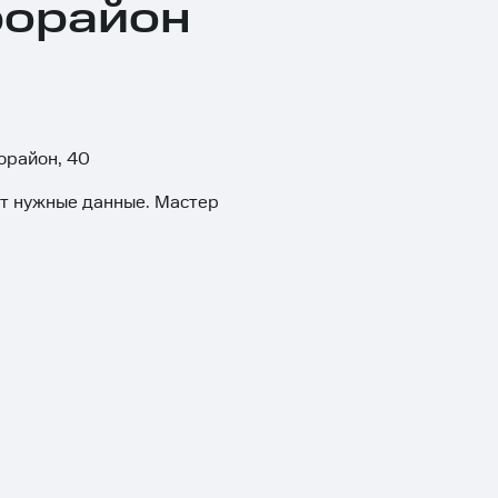
рорайон
орайон, 40
ит нужные данные. Мастер