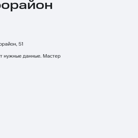
рорайон
орайон, 51
ит нужные данные. Мастер