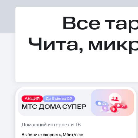
Все та
Чита, мик
АКЦИЯ
До 6 sim за 0₽
МТС ДОМА СУПЕР
Домашний интернет и ТВ
Выберите скорость, Мбит/сек: