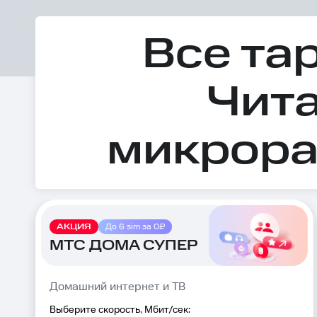
Все та
Чита
микрора
АКЦИЯ
До 6 sim за 0₽
МТС ДОМА СУПЕР
Домашний интернет и ТВ
Выберите скорость, Мбит/сек: