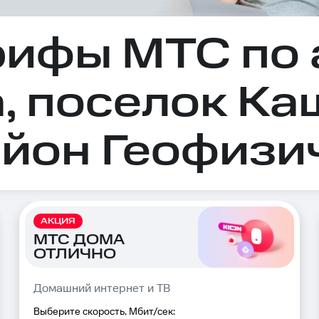
рифы МТС по 
, поселок Ка
йон Геофизич
АКЦИЯ
МТС ДОМА
ОТЛИЧНО
Домашний интернет и ТВ
Выберите скорость, Мбит/сек: