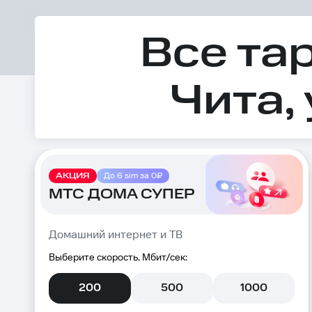
Все та
Чита,
АКЦИЯ
До 6 sim за 0₽
МТС ДОМА СУПЕР
Домашний интернет и ТВ
Выберите скорость, Мбит/сек:
200
500
1000