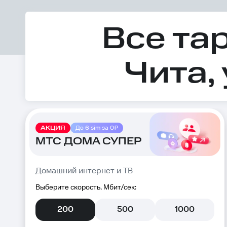
Все та
Чита,
АКЦИЯ
До 6 sim за 0₽
МТС ДОМА СУПЕР
Домашний интернет и ТВ
Выберите скорость, Мбит/сек:
200
500
1000