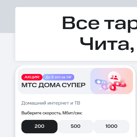
Все та
Чита,
АКЦИЯ
До 6 sim за 0₽
МТС ДОМА СУПЕР
Домашний интернет и ТВ
Выберите скорость, Мбит/сек:
200
500
1000